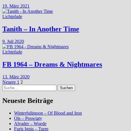
19. März 2021
Lichtpfade
Tanith – In Another Time
9. Juli 2020
Lichtpfade
FB 1964 – Dreams & Nightmares
13. März 2020
Seitennummerierung
Neuere
Seite
Seite
Neuere
1
2
Suche
Beiträge
der
Beiträge
Neueste Beiträge
Winterfullmoon – Of Blood and Iron
Ols – Poswiaty
Alvader – Woede
Furis Ignis – Turm