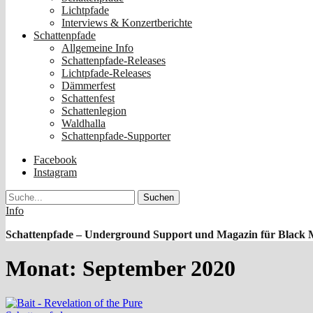
Lichtpfade
Interviews & Konzertberichte
Schattenpfade
Allgemeine Info
Schattenpfade-Releases
Lichtpfade-Releases
Dämmerfest
Schattenfest
Schattenlegion
Waldhalla
Schattenpfade-Supporter
Facebook
Instagram
Suche
Info
Schattenpfade – Underground Support und Magazin für Black 
Monat:
September 2020