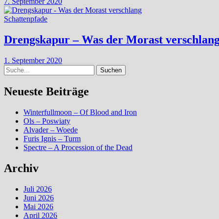
7. September 2020
Schattenpfade
Drengskapur – Was der Morast verschlan
1. September 2020
Suche
Neueste Beiträge
Winterfullmoon – Of Blood and Iron
Ols – Poswiaty
Alvader – Woede
Furis Ignis – Turm
Spectre – A Procession of the Dead
Archiv
Juli 2026
Juni 2026
Mai 2026
April 2026