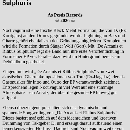
Sulphuris
As Pestis Records
☠
2026
☠
Noctivagum ist eine frische Black-Metal-Formation, die von D. (Ex-
Korrigans) an den Drums gegründet wurde. Lightning an Bass und
Gitarre gehört ebenfalls zu den Gründungsmitgliedern. Komplettiert
wird die Formation durch Sänger Wolf (Gort). Mit „De Arcanis et
Ritibus Sulphuris“ legt die Band nun ihre erste Veröffentlichung in
Form einer EP vor. Parallel dazu wird im Hintergrund bereits am
Debütalbum gearbeitet.
Eingerahmt wird „De Arcanis et Ritibus Sulphuris“ von zwei
akustischen Gitarrenkompositionen von Torc (Ex-Hagalaz), der als
Gastmusiker für Intro und Outro der EP verantwortlich zeichnet.
Entsprechend legen Noctivagum viel Wert auf eine stimmige
Atmosphäre – ein Ansatz, der über die gesamte EP hinweg gut
aufgeht.
Ebenso überzeugend präsentiert sich das dynamische und
spannende Songwriting von „De Arcanis et Ritibus Sulphuris“.
Dieses basiert maßgeblich auf dem ideenreichen und kreativen
Drumming von Taktgeber D. und erzeugt darauf aufbauend einen
bemerkenswerten Hörfluss. Dadurch sind Noctivagum weit davon