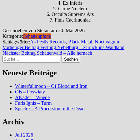
4. Ex Inferis
5. Carpe Noctem
6. Occulta Suprema Ars
7. Finis Caerimoniae
Geschrieben von Stefan am 20. Mai 2026
Kategorie:
Schattenpfade
Schlagwörter:
As Pestis Records
,
Black Metal
,
Noctivagum
Beitragsnavigation
Vorheri
Vorheriger Beitrag
Festung Nebelburg – Zurück ins Waldland
Nächster
Beitrag
Nächster Beitrag
Schattenvald – Alle hernach
Suche
Beitrag
Neueste Beiträge
Winterfullmoon – Of Blood and Iron
Ols – Poswiaty
Alvader – Woede
Furis Ignis – Turm
Spectre – A Procession of the Dead
Archiv
Juli 2026