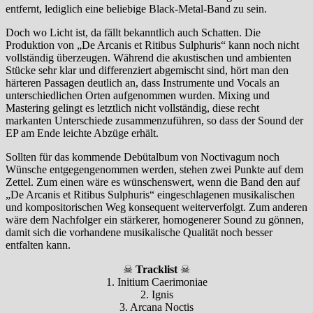
entfernt, lediglich eine beliebige Black-Metal-Band zu sein.
Doch wo Licht ist, da fällt bekanntlich auch Schatten. Die
Produktion von „De Arcanis et Ritibus Sulphuris“ kann noch nicht
vollständig überzeugen. Während die akustischen und ambienten
Stücke sehr klar und differenziert abgemischt sind, hört man den
härteren Passagen deutlich an, dass Instrumente und Vocals an
unterschiedlichen Orten aufgenommen wurden. Mixing und
Mastering gelingt es letztlich nicht vollständig, diese recht
markanten Unterschiede zusammenzuführen, so dass der Sound der
EP am Ende leichte Abzüge erhält.
Sollten für das kommende Debütalbum von Noctivagum noch
Wünsche entgegengenommen werden, stehen zwei Punkte auf dem
Zettel. Zum einen wäre es wünschenswert, wenn die Band den auf
„De Arcanis et Ritibus Sulphuris“ eingeschlagenen musikalischen
und kompositorischen Weg konsequent weiterverfolgt. Zum anderen
wäre dem Nachfolger ein stärkerer, homogenerer Sound zu gönnen,
damit sich die vorhandene musikalische Qualität noch besser
entfalten kann.
☠
Tracklist
☠
1. Initium Caerimoniae
2. Ignis
3. Arcana Noctis