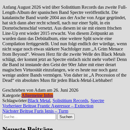
Anfang August 2026 wird über Solistitium Records das zweite Full-
Length-Album der spanischen Band Spectre veröffentlicht. Die
katalanische Band wurde 2004 aus der Asche von Argar gegründet,
hat sich dann aber recht schnell, nach nur einer Split, in ein
Dornröschenschlaf versetzt. Aus diesem ist sie mit einem frischen
Line-Up erst wieder 2015 erwacht. Von diesem Zeitpunkt an
wurden dann das Debütalbum, eine weitere Split sowie eine
Compilation fertiggestellt. Und nun folgt endlich der würdige, wenn
nicht sogar noch etwas stärkere Nachfolger zum „A Grim Menace
from Beyond“. Wessen Herz für die zweite Welle des Black Metals
schlägt, der kommt jetzt an Spectre einfach nicht mehr vorbei! Denn
die Band ist imstande den Geist der 90er Jahre mit einer derart
magischen Virtuosität einzufangen, wie es heute nur noch ganz
wenige andere Bands vermögen. Von daher ist „A Procession of the
Dead“ ein absolutes Muss für jeden Black-Metal-Liebhaber!
Geschrieben von Adam am 26. Juni 2026
Kategorie:
Allgemeine Infos
Schlagwörter:
Black Metal
,
Solistitium Records
,
Spectre
Beitragsnavigation
Vorheriger
Vorheriger Beitrag
Frantic Aggressor – Extinction
Nächster
Beitrag
Nächster Beitrag
Furis Ignis – Turm
Suche
Beitrag
Neueste Beiträge