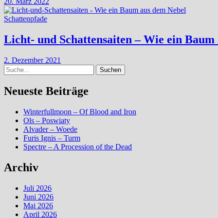
20. März 2022
Schattenpfade
Licht- und Schattensaiten – Wie ein Baum
2. Dezember 2021
Suche
Neueste Beiträge
Winterfullmoon – Of Blood and Iron
Ols – Poswiaty
Alvader – Woede
Furis Ignis – Turm
Spectre – A Procession of the Dead
Archiv
Juli 2026
Juni 2026
Mai 2026
April 2026