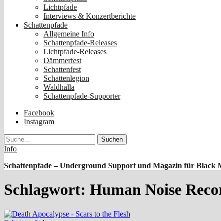
Lichtpfade
Interviews & Konzertberichte
Schattenpfade
Allgemeine Info
Schattenpfade-Releases
Lichtpfade-Releases
Dämmerfest
Schattenfest
Schattenlegion
Waldhalla
Schattenpfade-Supporter
Facebook
Instagram
Suche
Info
Schattenpfade – Underground Support und Magazin für Black 
Schlagwort:
Human Noise Reco