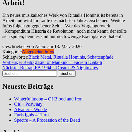
Arbeit!
Ein neues musikalisches Werk von Ritualia Hominis ist bereits in
Arbeit und wird im Laufe des nächsten Jahres erscheinen. Weitere
Infos folgen zu gegebener Zeit… Wer das Vorgängerwerk
„Kompendium Historia de Revolution“ noch nicht kennt, der sollte
sich sputen, denn es sind nur noch wenige Exemplare zu haben!
Geschrieben von Adam am 13. März 2020
Kategorie:
Allgemeine Infos
Schlagwörter:
Black Metal
,
Ritualia Hominis
,
Schattenpfade
Beitragsnavigation
Vorheriger
Vorheriger Beitrag
End of Mankind – Faciem Diaboli
Nächster
Beitrag
Nächster Beitrag
FB 1964 – Dreams & Nightmares
Suche
Beitrag
Neueste Beiträge
Winterfullmoon – Of Blood and Iron
Ols – Poswiaty
Alvader – Woede
Furis Ignis – Turm
Spectre – A Procession of the Dead