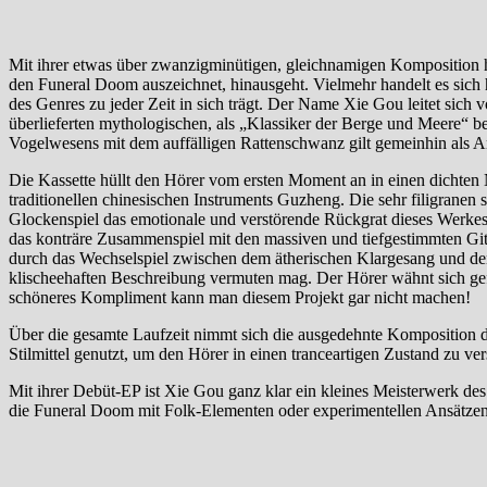
Mit ihrer etwas über zwanzigminütigen, gleichnamigen Komposition ha
den Funeral Doom auszeichnet, hinausgeht. Vielmehr handelt es sich hie
des Genres zu jeder Zeit in sich trägt. Der Name Xie Gou leitet sich
überlieferten mythologischen, als „Klassiker der Berge und Meere“ b
Vogelwesens mit dem auffälligen Rattenschwanz gilt gemeinhin als 
Die Kassette hüllt den Hörer vom ersten Moment an in einen dichten 
traditionellen chinesischen Instruments Guzheng. Die sehr filigranen
Glockenspiel das emotionale und verstörende Rückgrat dieses Werkes 
das konträre Zusammenspiel mit den massiven und tiefgestimmten Gi
durch das Wechselspiel zwischen dem ätherischen Klargesang und den g
klischeehaften Beschreibung vermuten mag. Der Hörer wähnt sich gefa
schöneres Kompliment kann man diesem Projekt gar nicht machen!
Über die gesamte Laufzeit nimmt sich die ausgedehnte Komposition di
Stilmittel genutzt, um den Hörer in einen tranceartigen Zustand zu 
Mit ihrer Debüt-EP ist Xie Gou ganz klar ein kleines Meisterwerk d
die Funeral Doom mit Folk-Elementen oder experimentellen Ansätzen k