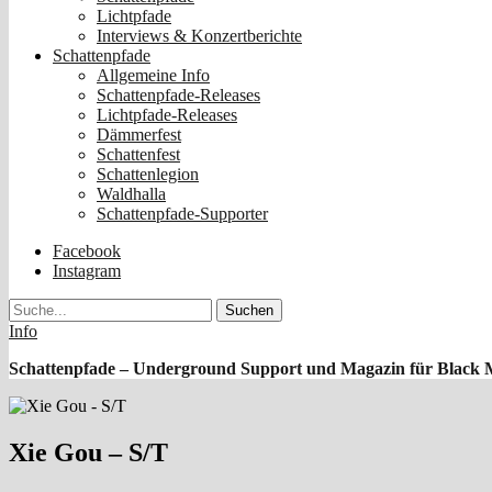
Lichtpfade
Interviews & Konzertberichte
Schattenpfade
Allgemeine Info
Schattenpfade-Releases
Lichtpfade-Releases
Dämmerfest
Schattenfest
Schattenlegion
Waldhalla
Schattenpfade-Supporter
Facebook
Instagram
Suche
Info
Schattenpfade – Underground Support und Magazin für Black 
Xie Gou – S/T