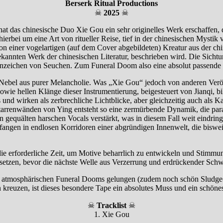
Berserk Ritual Productions
☠
2025
☠
t das chinesische Duo Xie Gou ein sehr originelles Werk erschaffen, 
rbei um eine Art von ritueller Reise, tief in der chinesischen Mystik ve
 von einer vogelartigen (auf dem Cover abgebildeten) Kreatur aus der c
ekannten Werk der chinesischen Literatur, beschrieben wird. Die Sich
Anzeichen von Seuchen. Zum Funeral Doom also eine absolut passende
Nebel aus purer Melancholie. Was „Xie Gou“ jedoch von anderen Veröffe
 sowie hellen Klänge dieser Instrumentierung, beigesteuert von Jianqi, 
und wirken als zerbrechliche Lichtblicke, aber gleichzeitig auch als 
tarrenwänden von Ying entsteht so eine zermürbende Dynamik, die par
equälten harschen Vocals verstärkt, was in diesem Fall weit eindringli
ngen in endlosen Korridoren einer abgründigen Innenwelt, die bisweile
e erforderliche Zeit, um Motive beharrlich zu entwickeln und Stimmun
versetzen, bevor die nächste Welle aus Verzerrung und erdrückender Sc
es atmosphärischen Funeral Dooms gelungen (zudem noch schön Sludge-ar
reuzen, ist dieses besondere Tape ein absolutes Muss und ein schönes
☠
Tracklist
☠
1. Xie Gou