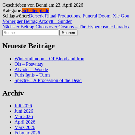
Geschrieben von Benni am 23. April 2026
Kategorie:
Schattenpfade
Schlagwörter:
Berserk Ritual Productions
,
Funeral Doom
,
Xie Gou
Beitragsnavigation
Vorheriger
Vorheriger Beitrag
Arxoytt – Sunder
Beitrag
Nä
Nächster Beitrag
Choas over Cosmos – The Hypercosmic Paradox
Suche
Be
Neueste Beiträge
Winterfullmoon – Of Blood and Iron
Ols – Poswiaty
Alvader – Woede
Furis Ignis – Turm
Spectre – A Procession of the Dead
Archiv
Juli 2026
Juni 2026
Mai 2026
April 2026
März 2026
Februar 2026