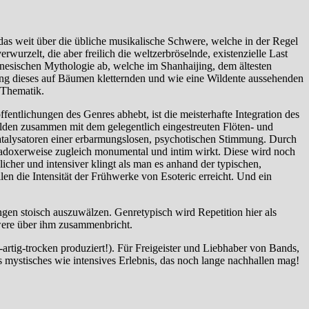
das weit über die übliche musikalische Schwere, welche in der Regel
rwurzelt, die aber freilich die weltzerbröselnde, existenzielle Last
hinesischen Mythologie ab, welche im Shanhaijing, dem ältesten
tung dieses auf Bäumen kletternden und wie eine Wildente aussehenden
 Thematik.
ntlichungen des Genres abhebt, ist die meisterhafte Integration des
bilden zusammen mit dem gelegentlich eingestreuten Flöten- und
Katalysatoren einer erbarmungslosen, psychotischen Stimmung. Durch
adoxerweise zugleich monumental und intim wirkt. Diese wird noch
cher und intensiver klingt als man es anhand der typischen,
n die Intensität der Frühwerke von Esoteric erreicht. Und ein
gen stoisch auszuwälzen. Genretypisch wird Repetition hier als
hwere über ihm zusammenbricht.
tig-trocken produziert!). Für Freigeister und Liebhaber von Bands,
 mystisches wie intensives Erlebnis, das noch lange nachhallen mag!