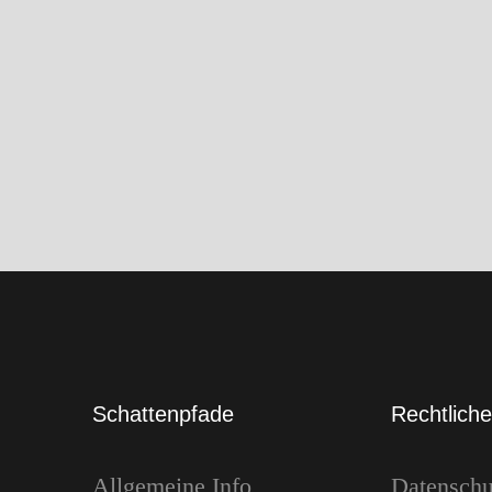
Kategorie:
Lichtpfade
Schlagwörter:
Heavy Metal
,
Holy Dra
Vorheriger Beitrag
Saint Vermin – Together as None
Schattenpfade
Rechtlich
Allgemeine Info
Datenschu