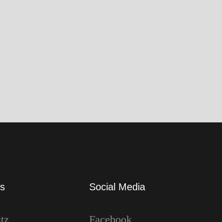
gons
,
Pitch Black Records
,
Power Metal
es
Social Media
tz
Facebook