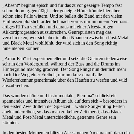
„Absent“ beginnt episch und für das zuvor gezeigte Tempo fast
schon doomig-gemäßigt – der geneigte Hörer könnte hier aber
schon eine Falle wittern. Und so ballert die Band mit den vielen
Einflüssen plötzlich ordentlich nach vorne, nur um in ein Neurosis-
artiges Riff zu verfallen und daraus mit einer Alcest-artigen
Akkordprogression auszubrechen. Genrepuristen mag das
verschrecken, wer sich aber in allen Nuancen zwischen Post-Metal
und Black Metal wohlfühlt, der wird sich in den Song richtig
hineinleben können.
„Amor Fati“ ist experimenteller und setzt die Gitarren stellenweise
sehr in den Vordergrund, während der Bass und die Drums im
Hintergrund mächtig grooven. Der Song klingt nun deutlich mehr
nach Der Weg einer Freiheit, nur um kurz darauf alle
Wiedererkennungsmerkmale über den Haufen zu werfen und wild
auszubrechen.
Das wunderschöne und instrumentale „Pleroma“ schließt ein
spannendes und intensives Album ab, auf dem sich – besonders in
den ersten Zweidritteln der Spielzeit – wahre Songwriting-Perlen
aneinanderreihen, so dass man zu keiner Zeit merkt, dass Black
Metal und Post-Metal unterschiedliche, getrennte Genre sein
könnten.
In den besten Momenten blitzen Alcest neben Amenra auf, dazu ein