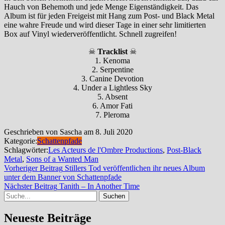
Hauch von Behemoth und jede Menge Eigenständigkeit. Das
Album ist für jeden Freigeist mit Hang zum Post- und Black Metal
eine wahre Freude und wird dieser Tage in einer sehr limitierten
Box auf Vinyl wiederveröffentlicht. Schnell zugreifen!
☠
Tracklist
☠
1. Kenoma
2. Serpentine
3. Canine Devotion
4. Under a Lightless Sky
5. Absent
6. Amor Fati
7. Pleroma
Geschrieben von Sascha am 8. Juli 2020
Kategorie:
Schattenpfade
Schlagwörter:
Les Acteurs de l'Ombre Productions
,
Post-Black
Metal
,
Sons of a Wanted Man
Beitragsnavigation
Vorheriger Beitrag
Stillers Tod veröffentlichen ihr neues Album
Vorheriger
unter dem Banner von Schattenpfade
Beitrag
Nächster
Nächster Beitrag
Tanith – In Another Time
Suche
Beitrag
Neueste Beiträge