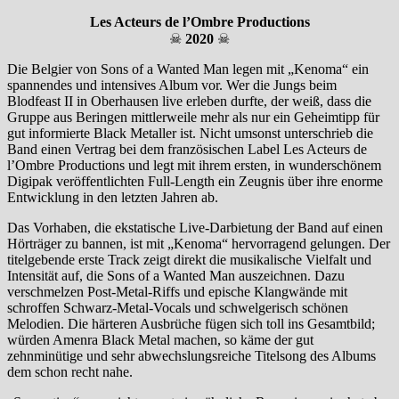
Les Acteurs de l’Ombre Productions
☠
2020
☠
Die Belgier von Sons of a Wanted Man legen mit „Kenoma“ ein
spannendes und intensives Album vor. Wer die Jungs beim
Blodfeast II in Oberhausen live erleben durfte, der weiß, dass die
Gruppe aus Beringen mittlerweile mehr als nur ein Geheimtipp für
gut informierte Black Metaller ist. Nicht umsonst unterschrieb die
Band einen Vertrag bei dem französischen Label Les Acteurs de
l’Ombre Productions und legt mit ihrem ersten, in wunderschönem
Digipak veröffentlichten Full-Length ein Zeugnis über ihre enorme
Entwicklung in den letzten Jahren ab.
Das Vorhaben, die ekstatische Live-Darbietung der Band auf einen
Hörträger zu bannen, ist mit „Kenoma“ hervorragend gelungen. Der
titelgebende erste Track zeigt direkt die musikalische Vielfalt und
Intensität auf, die Sons of a Wanted Man auszeichnen. Dazu
verschmelzen Post-Metal-Riffs und epische Klangwände mit
schroffen Schwarz-Metal-Vocals und schwelgerisch schönen
Melodien. Die härteren Ausbrüche fügen sich toll ins Gesamtbild;
würden Amenra Black Metal machen, so käme der gut
zehnminütige und sehr abwechslungsreiche Titelsong des Albums
dem schon recht nahe.