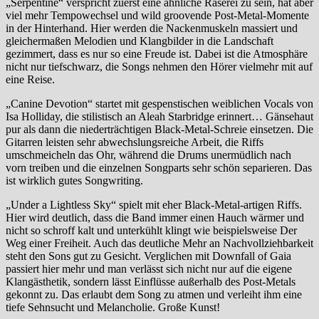
„Serpentine“ verspricht zuerst eine ähnliche Raserei zu sein, hat aber
viel mehr Tempowechsel und wild groovende Post-Metal-Momente
in der Hinterhand. Hier werden die Nackenmuskeln massiert und
gleichermaßen Melodien und Klangbilder in die Landschaft
gezimmert, dass es nur so eine Freude ist. Dabei ist die Atmosphäre
nicht nur tiefschwarz, die Songs nehmen den Hörer vielmehr mit auf
eine Reise.
„Canine Devotion“ startet mit gespenstischen weiblichen Vocals von
Isa Holliday, die stilistisch an Aleah Starbridge erinnert… Gänsehaut
pur als dann die niederträchtigen Black-Metal-Schreie einsetzen. Die
Gitarren leisten sehr abwechslungsreiche Arbeit, die Riffs
umschmeicheln das Ohr, während die Drums unermüdlich nach
vorn treiben und die einzelnen Songparts sehr schön separieren. Das
ist wirklich gutes Songwriting.
„Under a Lightless Sky“ spielt mit eher Black-Metal-artigen Riffs.
Hier wird deutlich, dass die Band immer einen Hauch wärmer und
nicht so schroff kalt und unterkühlt klingt wie beispielsweise Der
Weg einer Freiheit. Auch das deutliche Mehr an Nachvollziehbarkeit
steht den Sons gut zu Gesicht. Verglichen mit Downfall of Gaia
passiert hier mehr und man verlässt sich nicht nur auf die eigene
Klangästhetik, sondern lässt Einflüsse außerhalb des Post-Metals
gekonnt zu. Das erlaubt dem Song zu atmen und verleiht ihm eine
tiefe Sehnsucht und Melancholie. Große Kunst!