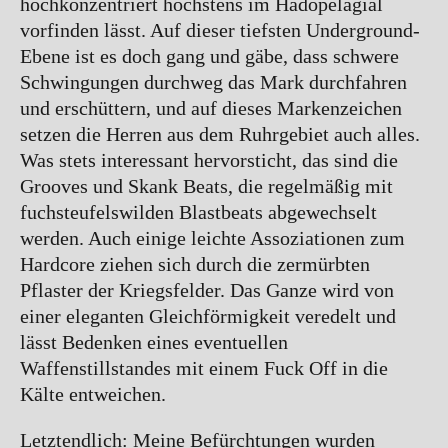
hochkonzentriert höchstens im Hadopelagial
Magazin für Black Metal und angrenzende
vorfinden lässt. Auf dieser tiefsten Underground-
Genres
Ebene ist es doch gang und gäbe, dass schwere
Schwingungen durchweg das Mark durchfahren
und erschüttern, und auf dieses Markenzeichen
setzen die Herren aus dem Ruhrgebiet auch alles.
Was stets interessant hervorsticht, das sind die
Grooves und Skank Beats, die regelmäßig mit
fuchsteufelswilden Blastbeats abgewechselt
werden. Auch einige leichte Assoziationen zum
Hardcore ziehen sich durch die zermürbten
Pflaster der Kriegsfelder. Das Ganze wird von
einer eleganten Gleichförmigkeit veredelt und
lässt Bedenken eines eventuellen
Waffenstillstandes mit einem Fuck Off in die
Kälte entweichen.
Letztendlich: Meine Befürchtungen wurden