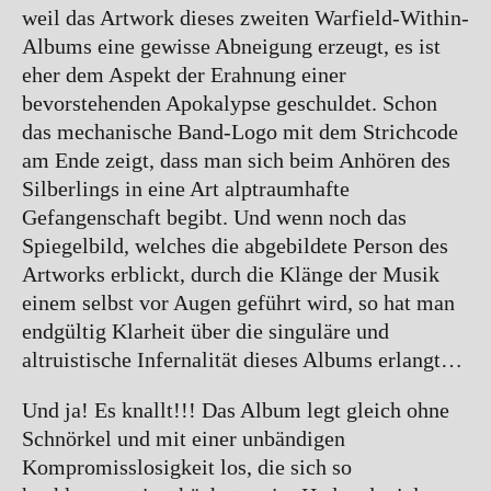
Dämmerfest
weil das Artwork dieses zweiten Warfield-Within-
Albums eine gewisse Abneigung erzeugt, es ist
Schattenfest
eher dem Aspekt der Erahnung einer
Schattenlegion
bevorstehenden Apokalypse geschuldet. Schon
das mechanische Band-Logo mit dem Strichcode
Waldhalla
am Ende zeigt, dass man sich beim Anhören des
Schattenpfade-Supporter
Silberlings in eine Art alptraumhafte
Gefangenschaft begibt. Und wenn noch das
Spiegelbild, welches die abgebildete Person des
Artworks erblickt, durch die Klänge der Musik
einem selbst vor Augen geführt wird, so hat man
endgültig Klarheit über die singuläre und
Facebook
Instagram
altruistische Infernalität dieses Albums erlangt…
Und ja! Es knallt!!! Das Album legt gleich ohne
Schnörkel und mit einer unbändigen
Kompromisslosigkeit los, die sich so
Schattenpfade – Underground Support und