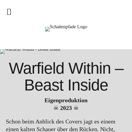
Magazin
Allgemeine Infos
Schattenpfade
Warfield Within –
Lichtpfade
Interviews & Konzertberichte
Beast Inside
Schattenpfade
Eigenproduktion
Allgemeine Info
☠
2023
☠
Schattenpfade-Releases
Schon beim Anblick des Covers jagt es einem
Lichtpfade-Releases
einen kalten Schauer über den Rücken. Nicht,