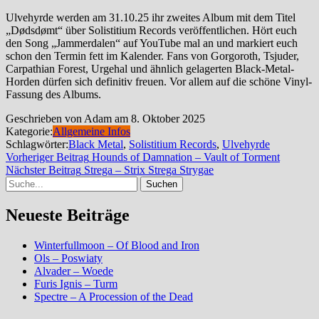
Ulvehyrde werden am 31.10.25 ihr zweites Album mit dem Titel
„Dødsdømt“ über Solistitium Records veröffentlichen. Hört euch
den Song „Jammerdalen“ auf YouTube mal an und markiert euch
schon den Termin fett im Kalender. Fans von Gorgoroth, Tsjuder,
Carpathian Forest, Urgehal und ähnlich gelagerten Black-Metal-
Horden dürfen sich definitiv freuen. Vor allem auf die schöne Vinyl-
Fassung des Albums.
Geschrieben von Adam am 8. Oktober 2025
Kategorie:
Allgemeine Infos
Schlagwörter:
Black Metal
,
Solistitium Records
,
Ulvehyrde
Beitragsnavigation
Vorherig
Vorheriger Beitrag
Hounds of Damnation – Vault of Torment
Nächster
Beitrag
Nächster Beitrag
Strega – Strix Strega Strygae
Suche
Beitrag
Neueste Beiträge
Winterfullmoon – Of Blood and Iron
Ols – Poswiaty
Alvader – Woede
Furis Ignis – Turm
Spectre – A Procession of the Dead