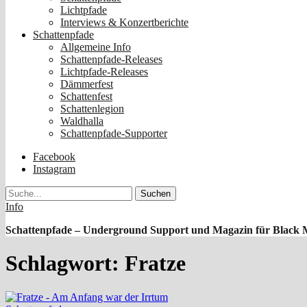
Lichtpfade
Interviews & Konzertberichte
Schattenpfade
Allgemeine Info
Schattenpfade-Releases
Lichtpfade-Releases
Dämmerfest
Schattenfest
Schattenlegion
Waldhalla
Schattenpfade-Supporter
Facebook
Instagram
Suche
Info
Schattenpfade – Underground Support und Magazin für Black 
Schlagwort:
Fratze