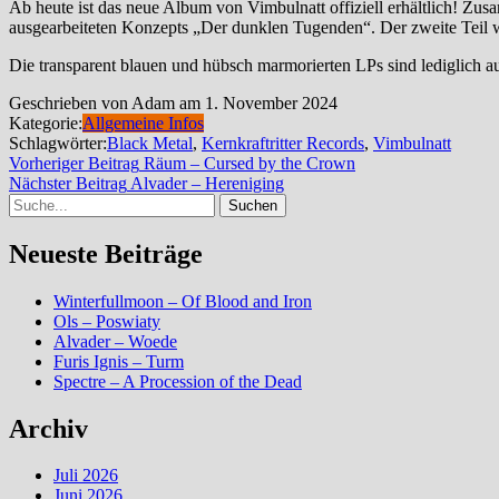
Ab heute ist das neue Album von Vimbulnatt of­fi­zi­ell erhältlich! Z
ausgearbeiteten Konzepts „Der dunklen Tugenden“. Der zweite Teil wi
Die transparent blauen und hübsch marmorierten LPs sind lediglich au
Geschrieben von Adam am 1. November 2024
Kategorie:
Allgemeine Infos
Schlagwörter:
Black Metal
,
Kernkraftritter Records
,
Vimbulnatt
Beitragsnavigation
Vorheriger
Vorheriger Beitrag
Räum – Cursed by the Crown
Nächster
Beitrag
Nächster Beitrag
Alvader – Hereniging
Suche
Beitrag
Neueste Beiträge
Winterfullmoon – Of Blood and Iron
Ols – Poswiaty
Alvader – Woede
Furis Ignis – Turm
Spectre – A Procession of the Dead
Archiv
Juli 2026
Juni 2026