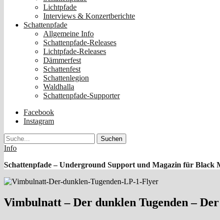
Lichtpfade
Interviews & Konzertberichte
Schattenpfade
Allgemeine Info
Schattenpfade-Releases
Lichtpfade-Releases
Dämmerfest
Schattenfest
Schattenlegion
Waldhalla
Schattenpfade-Supporter
Facebook
Instagram
Suche
Info
Schattenpfade – Underground Support und Magazin für Black 
Vimbulnatt – Der dunklen Tugenden – De