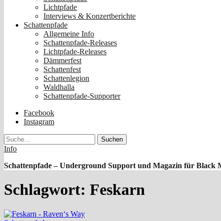
Lichtpfade
Interviews & Konzertberichte
Schattenpfade
Allgemeine Info
Schattenpfade-Releases
Lichtpfade-Releases
Dämmerfest
Schattenfest
Schattenlegion
Waldhalla
Schattenpfade-Supporter
Facebook
Instagram
Suche
Info
Schattenpfade – Underground Support und Magazin für Black 
Schlagwort:
Feskarn