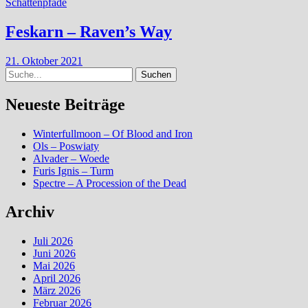
Schattenpfade
Feskarn – Raven’s Way
21. Oktober 2021
Suche
Neueste Beiträge
Winterfullmoon – Of Blood and Iron
Ols – Poswiaty
Alvader – Woede
Furis Ignis – Turm
Spectre – A Procession of the Dead
Archiv
Juli 2026
Juni 2026
Mai 2026
April 2026
März 2026
Februar 2026