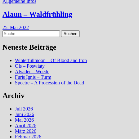
Allgemeine Infos
Alaun – Waldfrühling
25. Mai 2022
Suche
Neueste Beiträge
Winterfullmoon – Of Blood and Iron
Ols – Poswiaty
Alvader – Woede
Furis Ignis – Turm
Spectre – A Procession of the Dead
Archiv
Juli 2026
Juni 2026
Mai 2026
April 2026
März 2026
Februar 2026