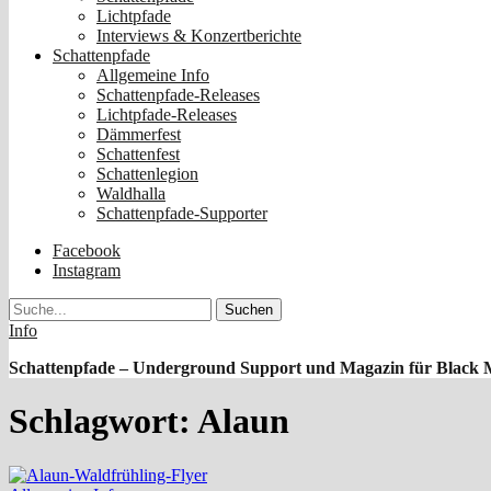
Lichtpfade
Interviews & Konzertberichte
Schattenpfade
Allgemeine Info
Schattenpfade-Releases
Lichtpfade-Releases
Dämmerfest
Schattenfest
Schattenlegion
Waldhalla
Schattenpfade-Supporter
Facebook
Instagram
Suche
Info
Schattenpfade – Underground Support und Magazin für Black 
Schlagwort:
Alaun